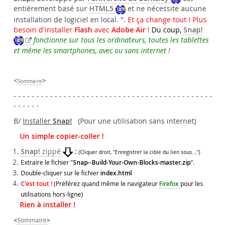
entièrement basé sur
HTML5
et ne nécessite aucune
Et ça change tout ! Plus
installation de logiciel en local. ".
besoin d'installer
Flash
avec
Adobe Air
!
Du coup,
Snap!
fonctionne sur tous les ordinateurs, toutes les tablettes
et même les smartphones, avec ou sans internet !
<
>
Sommaire
- - - - - - - - - - - - - - - - - - - - - - - - - - - - - - - - - - - - - - - - - - - -
- - - - - -
B/
Installer
Snap!
(Pour une utilisation sans internet)
Un simple copier-coller !
Snap!
zippé
:
(Cliquer droit, "Enregistrer la cible du lien sous...")
Extraire le fichier "
Snap--Build-Your-Own-Blocks-master.zip
".
Double-cliquer sur le fichier
index.html
C'est tout !
(Préférez quand même le navigateur
Firefox
pour les
utilisations hors-ligne)
Rien à installer !
<
Sommaire
>