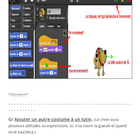
<
>
Sommaire
- - - - - - - - - - - - - - - - - - - - - - - - - - - - - - - - - - - - - - - - - - - -
- - - - - - - - - -
G/
Ajouter un autre costume à un lutin
.
(Le chien aura
plusieurs attitudes ou expressions. Ici, il va ouvrir la gueule et quand
on le touchera.)