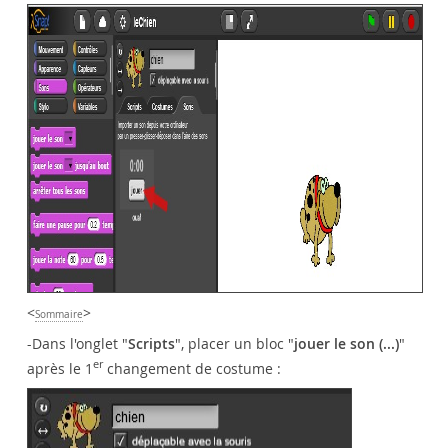
<
>
Sommaire
-Dans l'onglet "
Scripts
", placer un bloc "
jouer le son (...)
"
er
après le 1
changement de costume :