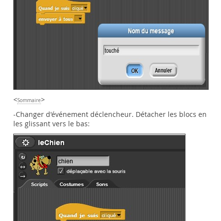
<
>
Sommaire
-Changer d'événement déclencheur. Détacher les blocs en
les glissant vers le bas: