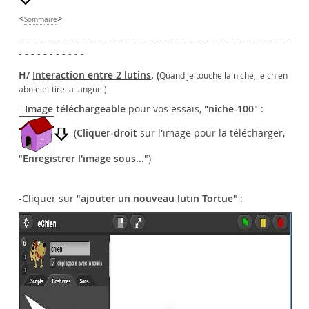
<
>
Sommaire
- - - - - - - - - - - - - - - - - - - - - - - - - - - - - - - - - - - - - - - - - - - -
- - - - - - - - - - -
Interaction entre 2 lutins
. (
H/
Quand je touche la niche, le chien
aboie et tire la langue.)
-
Image téléchargeable
pour vos essais,
"niche-100"
:
(
Cliquer-droit
sur l'image pour la télécharger,
"
Enregistrer l'image sous...
")
-Cliquer sur "
ajouter un nouveau lutin Tortue
" :