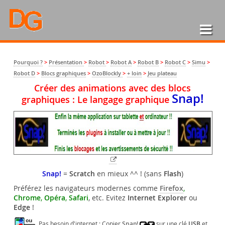
Pourquoi ?
>
Présentation
>
Robot
>
Robot A
>
Robot B
>
Robot C
>
Simu
>
Robot D
>
Blocs graphiques
>
OzoBlockly
>
+ loin
>
Jeu plateau
Créer des animations avec des blocs
Snap!
graphiques : Le langage graphique
Snap!
=
Scratch
en mieux ^^ ! (sans
Flash
)
Préférez les navigateurs modernes comme
Firefox
,
Chrome
,
Opéra
,
Safari
, etc. Evitez
Internet Explorer
ou
Edge
!
Pas besoin d'internet : Copier
Snap!
sur une clé
USB
et