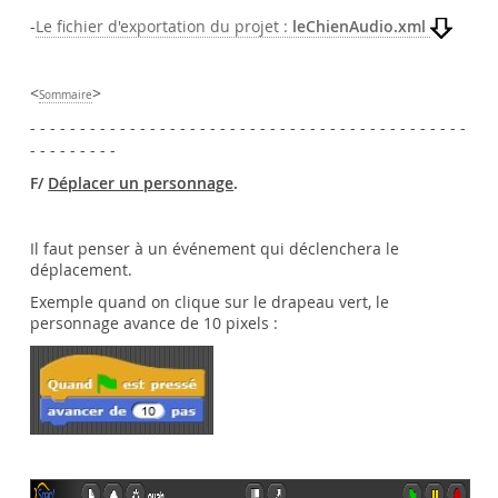
-
Le fichier d'exportation du projet :
leChienAudio.xml
<
>
Sommaire
- - - - - - - - - - - - - - - - - - - - - - - - - - - - - - - - - - - - - - - - - - - -
- - - - - - - - -
F/
Déplacer un personnage
.
Il faut penser à un événement qui déclenchera le
déplacement.
Exemple quand on clique sur le drapeau vert, le
personnage avance de 10 pixels :