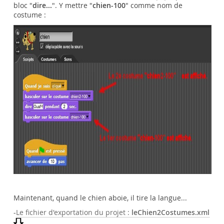
bloc "
dire...
". Y mettre "
chien-100
" comme nom de
costume :
Maintenant, quand le chien aboie, il tire la langue...
-
Le fichier d'exportation du projet :
leChien2Costumes.xml