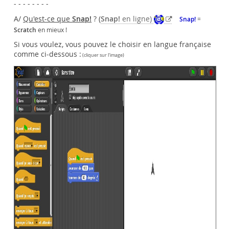
- - - - - - - -
A/
Qu'est-ce que
Snap!
? (
Snap!
en ligne)
Snap!
=
Scratch
en mieux !
Si vous voulez, vous pouvez le choisir en langue française
comme ci-dessous :
(cliquer sur l'image)