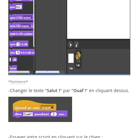
<
>
Sommaire
-Changer le texte "
Salut !
" par "
Ouaf !
" en cliquant dessus.
-Essayer votre script en cliquant sur le chien :