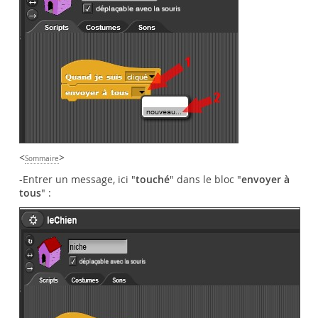
<
>
Sommaire
-Entrer un message, ici "
touché
" dans le bloc "
envoyer à
tous
" :