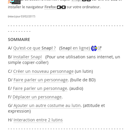
installer le navigateur
Firefox
sur votre ordinateur.
(mise à jour 03/02/2017)
- - - - - - - - - - - - - - - - - - - - - - - - - - - - - - - - - - - - - - - - - - - -
- - - - - - - - -
SOMMAIRE
A/
Qu'est-ce que
Snap!
?
(
Snap!
en ligne)
B/
Installer Snap!
(Pour une utilisation sans internet, un
simple copier-coller)
C/
Créer un nouveau personnage
(un lutin)
D/
Faire parler un personnage
. (bulle de BD)
E/
Faire parler un personnage
. (audio)
F/
Déplacer un personnage
.
G/
Ajouter un autre costume au lutin
. (attitude et
expression)
H/
Interaction entre 2 lutins
- - - - - - - - - - - - - - - - - - - - - - - - - - - - - - - - - - - - - - - - - - - -