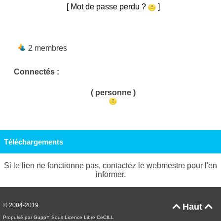
[ Mot de passe perdu ?
]
2 membres
Connectés :
( personne )
Téléchargements
Si le lien ne fonctionne pas, contactez le webmestre pour l'en
informer.
© 2004-2019
Haut


Propulsé par GuppY
Sous Licence Libre CeCILL