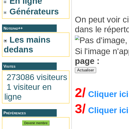
En ligne
Générateurs
On peut voir c
dans le réperto
Notepad++
Les mains
dedans
Si l'image n'a
page :
Visites
273086 visiteurs
1 visiteur en
2/
Cliquer ic
ligne
3/
Cliquer ic
Préférences
Devenir membre