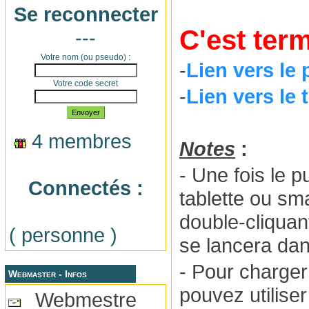
Se reconnecter
C'est ter
---
Votre nom (ou pseudo) :
-
Lien vers le 
Votre code secret
-
Lien vers le
Envoyer
4 membres
Notes
:
- Une fois le p
Connectés :
tablette ou sm
double-cliquant
( personne )
se lancera dan
- Pour charger
Webmaster - Infos
pouvez utilise
Webmestre