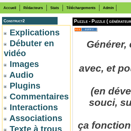
Accueil
Rédacteurs
Stats
Téléchargements
Admin
Construct2
Puzzle -
Puzzle ( générateur 
Explications
Débuter en
Générer, 
vidéo
Images
avec, et po
Audio
Plugins
(en déve
Commentaires
souci, s
Interactions
Associations
ça fonction
Texte à trous