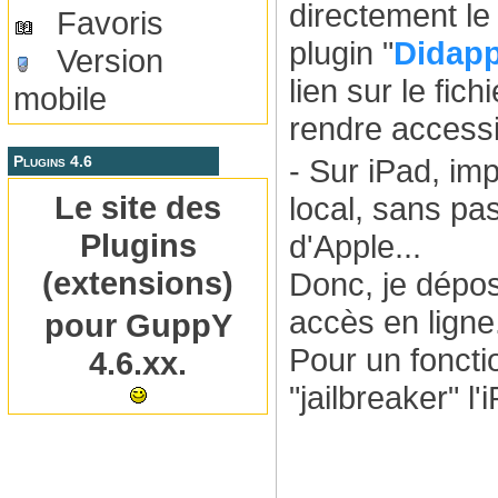
directement le
Favoris
plugin "
Didap
Version
lien sur le fichi
mobile
rendre accessib
Plugins 4.6
- Sur iPad, im
Le site des
local, sans pas
Plugins
d'Apple...
(extensions)
Donc, je dépos
accès en ligne
pour GuppY
Pour un fonctio
4.6.xx.
"jailbreaker" l'