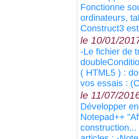
Fonctionne so
ordinateurs, ta
Construct3 est 
le 10/01/201
-Le fichier de 
doubleConditio
( HTML5 ) : do
vos essais : (C
le 11/07/201
Développer e
Notepad++ "Aff
construction..
articles : -Not