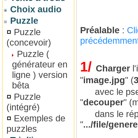
Choix audio
Puzzle
Préalable
:
Cl
¤
Puzzle
précédemment
(concevoir)
Puzzle (
1/
générateur en
Charger
l
ligne ) version
"
image.jpg
" (
bêta
avec le pseud
¤
Puzzle
"
decouper
" (
(intégré)
dans le répe
¤
Exemples de
"
.../file/gene
puzzles