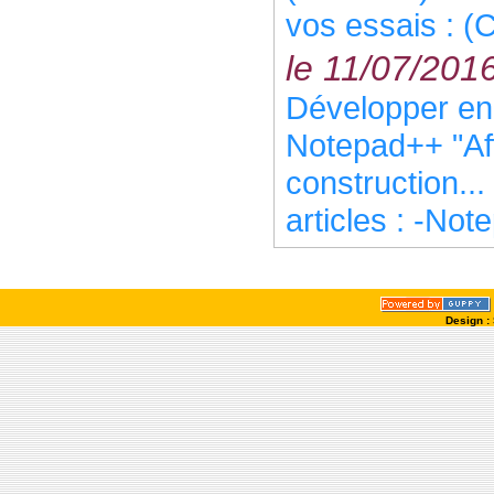
vos essais : (C
le 11/07/201
Développer e
Notepad++ "Aff
construction..
articles : -Not
Design :