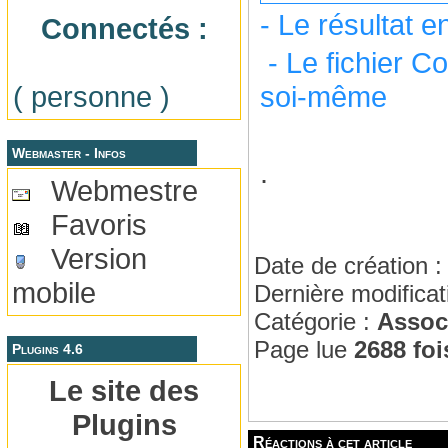
- Le résultat 
Connectés :
- Le fichier C
( personne )
soi-même
Webmaster - Infos
.
Webmestre
Favoris
Version
Date de création 
mobile
Dernière modificat
Catégorie :
Assoc
Page lue
2688 foi
Plugins 4.6
Le site des
Plugins
Réactions à cet article