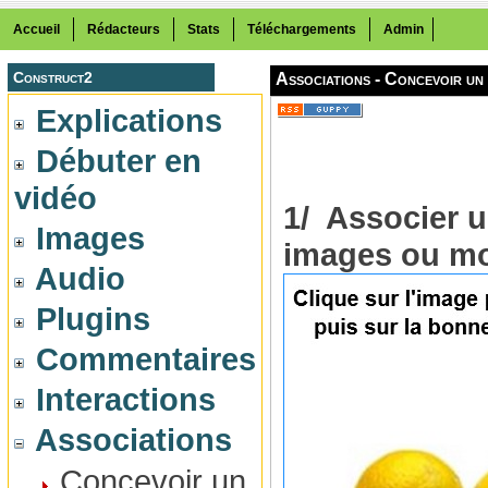
Accueil
Rédacteurs
Stats
Téléchargements
Admin
Construct2
Associations - Concevoir un 
Explications
Débuter en
vidéo
1/ Associer u
Images
images ou mo
Audio
Plugins
Commentaires
Interactions
Associations
Concevoir un