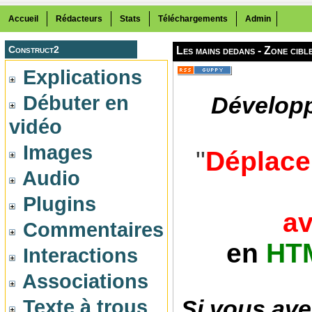
Accueil
Rédacteurs
Stats
Téléchargements
Admin
Construct2
Les mains dedans -
Zone cibl
Explications
Débuter en
Développ
vidéo
Images
"
Déplace
Audio
Plugins
av
Commentaires
en
HTM
Interactions
Associations
Texte à trous
Si vous ave