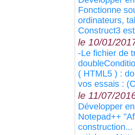
Fonctionne so
ordinateurs, ta
Construct3 est 
le 10/01/201
-Le fichier de 
doubleConditio
( HTML5 ) : do
vos essais : (C
le 11/07/201
Développer e
Notepad++ "Aff
construction..