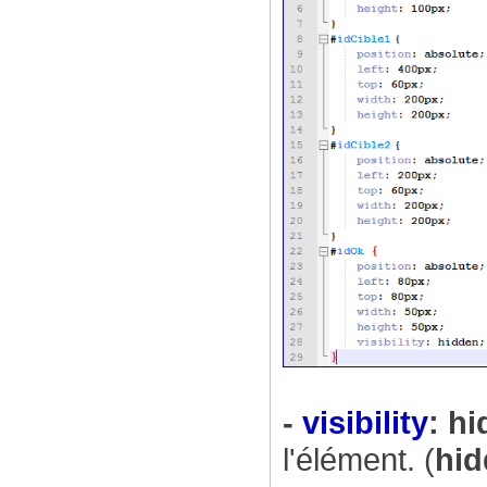
-
visibility
: h
l'élément. (
hi