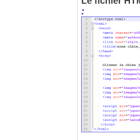
Le fichier H
: