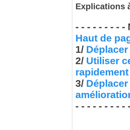
Explications à
- - - - - - - - 
Haut de pa
1/
Déplacer
2/
Utiliser 
rapidement 
3/
Déplacer 
amélioratio
- - - - - - - - - 