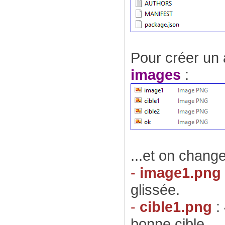
Pour créer un 
images
:
...et on chang
-
image1.png
glissée.
-
cible1.png
: 
bonne cible.