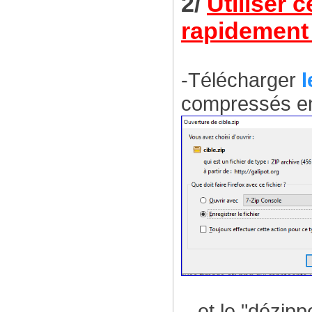
2/
Utiliser 
rapidement 
-Télécharger
l
compressés en
...et le "dézipp