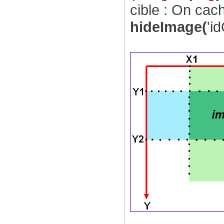
cible : On cac
hideImage(
'i