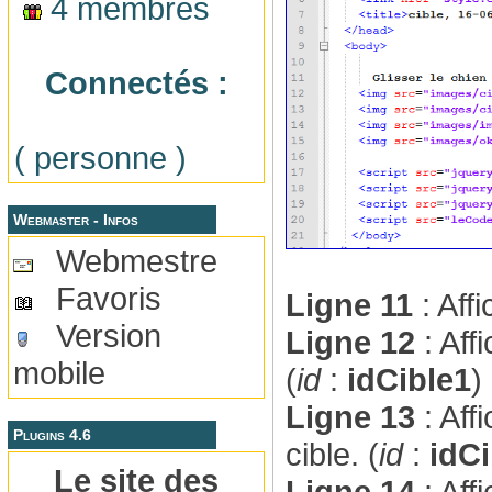
4 membres
Connectés :
( personne )
Webmaster - Infos
Webmestre
Favoris
Ligne 11
: Aff
Version
Ligne 12
: Aff
mobile
(
id
:
idCible1
)
Ligne 13
: Aff
Plugins 4.6
cible. (
id
:
idCi
Le site des
Ligne 14
: Aff