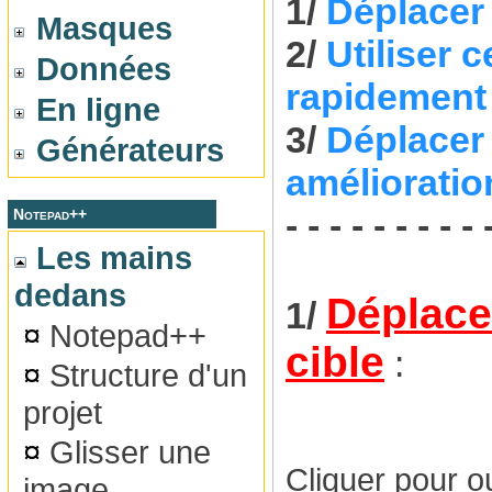
1/
Déplacer
Masques
2/
Utiliser 
Données
rapidement 
En ligne
3/
Déplacer 
Générateurs
amélioratio
- - - - - - - - - 
Notepad++
Les mains
dedans
Déplace
1/
¤
Notepad++
cible
:
¤
Structure d'un
projet
¤
Glisser une
Cliquer pour ou
image