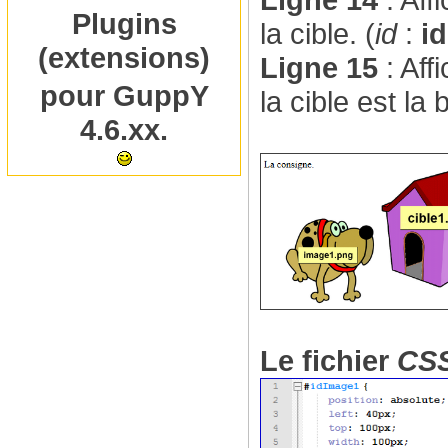
Plugins
la cible. (
id
:
i
(extensions)
Ligne 15
: Aff
pour GuppY
la cible est la 
4.6.xx.
Le fichier
CS