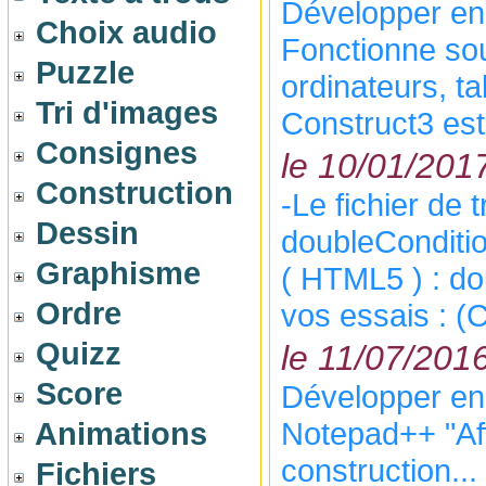
Développer en
Choix audio
Fonctionne so
Puzzle
ordinateurs, ta
Tri d'images
Construct3 est 
Consignes
le 10/01/201
Construction
-Le fichier de 
Dessin
doubleConditio
Graphisme
( HTML5 ) : do
Ordre
vos essais : (C
Quizz
le 11/07/201
Score
Développer e
Animations
Notepad++ "Aff
construction..
Fichiers