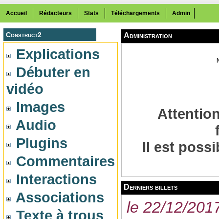
Accueil
Rédacteurs
Stats
Téléchargements
Admin
Construct2
Administration
Explications
Débuter en
vidéo
Images
Attention
Audio
Plugins
Il est poss
Commentaires
Interactions
Derniers billets
Associations
le 22/12/201
Texte à trous